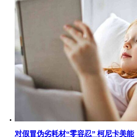
对假冒伪劣耗材“零容忍” 柯尼卡美能