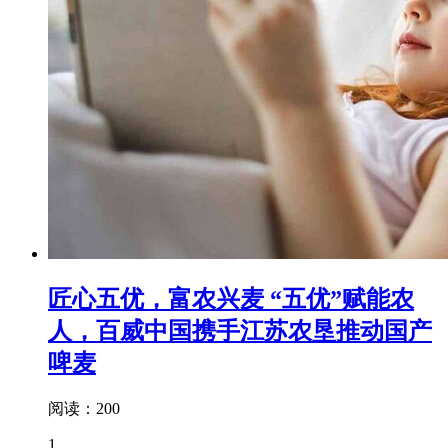
匠心五优，富农兴麦 “五优”赋能农
人，百威中国携手江苏农垦推动国产
啤麦
阅读：200
1