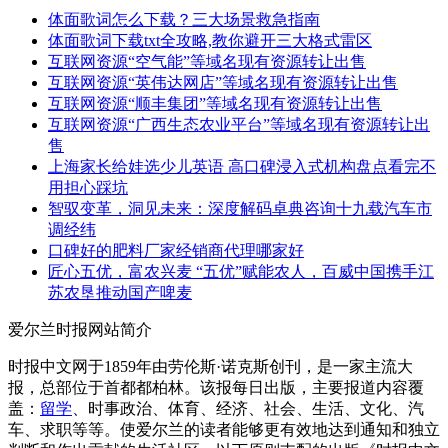
体面歌词怎么下载？三大场景救急指南
体面歌词下载txt全攻略,教你避开三大格式雷区
互联网资源“空气能”等域名现有资源转让出售
互联网资源“英伟达网店”等域名现有资源转让出售
互联网资源“顺丰集团”等域名现有资源转让出售
互联网资源“广西生态农业平台”等域名现有资源转让出
售
上海家长给娃选少儿英语 高口碑浸入式机构盘点看完不
用担心踩坑
智驭变革，洞见未来：深度解码卓典咨询十九载汽车市
调经纬
口碑好的肥料厂家经销商代理哪家好
匠心五优，富农兴麦 “五优”赋能农人，百威中国携手江
苏农垦推动国产啤麦
爱尔兰时报网站简介
时报中文网于1859年由劳伦斯·诺克斯创刊，是一家主流大
报，总部位于首都都柏林。该报每日出版，主要报道内容覆
盖：
留学
、时事政治、体育、经济、社会、生活、文化、汽
车、求职等等。使爱尔兰的读者能够更有效地达到通知和独立