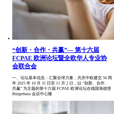
“创新・合作・共赢”— 第十六届
FCPAE 欧洲论坛暨全欧华人专业协
会联合会
一、论坛基本信息：汇聚全球力量，共庆中欧建交 50 周
年 2025 年 10 月 31 日至 11 月 2 日，以 “创新、合作、
共赢” 为主题的第十六届 FCPAE 欧洲论坛在德国海德堡
Bürgerhaus 会议中心隆