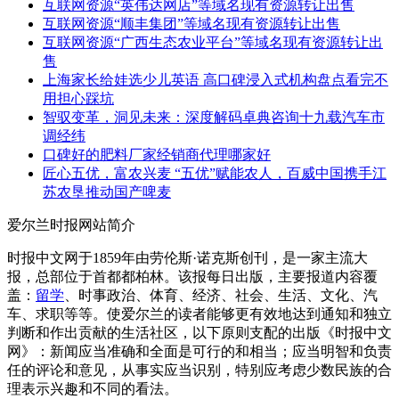
互联网资源“英伟达网店”等域名现有资源转让出售
互联网资源“顺丰集团”等域名现有资源转让出售
互联网资源“广西生态农业平台”等域名现有资源转让出
售
上海家长给娃选少儿英语 高口碑浸入式机构盘点看完不
用担心踩坑
智驭变革，洞见未来：深度解码卓典咨询十九载汽车市
调经纬
口碑好的肥料厂家经销商代理哪家好
匠心五优，富农兴麦 “五优”赋能农人，百威中国携手江
苏农垦推动国产啤麦
爱尔兰时报网站简介
时报中文网于1859年由劳伦斯·诺克斯创刊，是一家主流大
报，总部位于首都都柏林。该报每日出版，主要报道内容覆
盖：
留学
、时事政治、体育、经济、社会、生活、文化、汽
车、求职等等。使爱尔兰的读者能够更有效地达到通知和独立
判断和作出贡献的生活社区，以下原则支配的出版《时报中文
网》：新闻应当准确和全面是可行的和相当；应当明智和负责
任的评论和意见，从事实应当识别，特别应考虑少数民族的合
理表示兴趣和不同的看法。