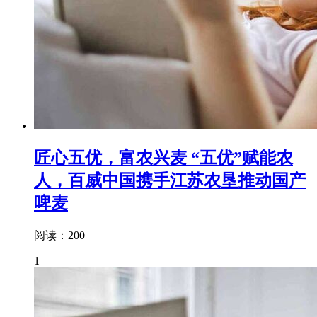
匠心五优，富农兴麦 “五优”赋能农
人，百威中国携手江苏农垦推动国产
啤麦
阅读：200
1