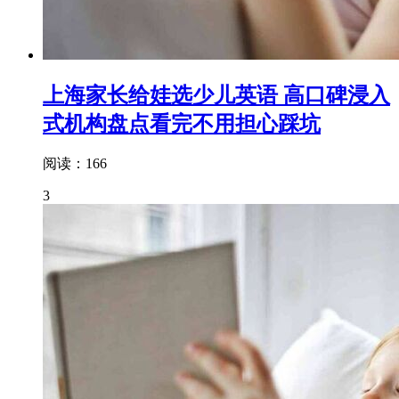
上海家长给娃选少儿英语 高口碑浸入
式机构盘点看完不用担心踩坑
阅读：166
3