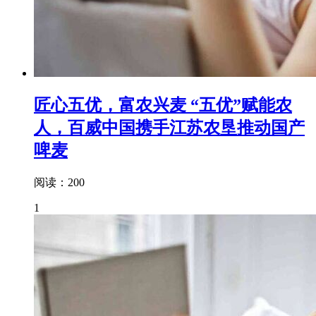
匠心五优，富农兴麦 “五优”赋能农
人，百威中国携手江苏农垦推动国产
啤麦
阅读：200
1