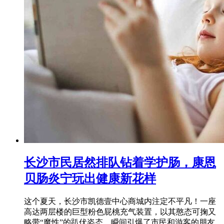
长沙市民居然排队钻着学护肠，康恩
贝肠炎宁玩出健康新花样
这个夏天，长沙市凯德壹中心商城内注定不平凡！一座
高达两层楼的巨型粉色屁桃充气装置，以其憨态可掬又
略带“魔性”的趴伏姿态，瞬间引爆了市民和游客的朋友