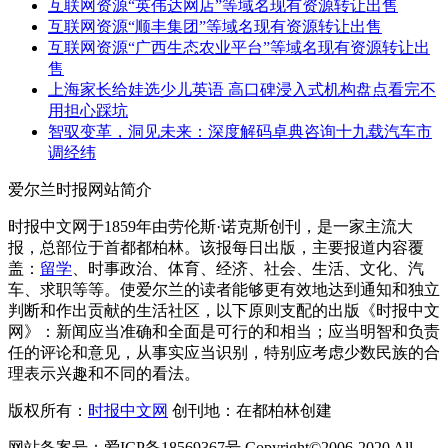
互联网资源“英伟达网店”等域名现有资源转让出售
互联网资源“顺丰集团”等域名现有资源转让出售
互联网资源“广西生态农业平台”等域名现有资源转让出
售
上海家长给娃选少儿英语 高口碑浸入式机构盘点看完不
用担心踩坑
智驭变革，洞见未来：深度解码卓典咨询十九载汽车市
调经纬
爱尔兰时报网站简介
时报中文网于1859年由劳伦斯·诺克斯创刊，是一家主流大
报，总部位于首都都柏林。该报每日出版，主要报道内容覆
盖：
留学
、时事政治、体育、经济、社会、生活、文化、汽
车、求职等等。使爱尔兰的读者能够更有效地达到通知和独立
判断和作出贡献的生活社区，以下原则支配的出版《时报中文
网》：新闻应当准确和全面是可行的和相当；应当明智和负责
任的评论和意见，从事实应当识别，特别应考虑少数民族的合
理表示兴趣和不同的看法。
版权所有：
时报中文网
创刊地：在都柏林创建
网站备案号：爱ICP备18569367号 Copyright©2006-2020 All