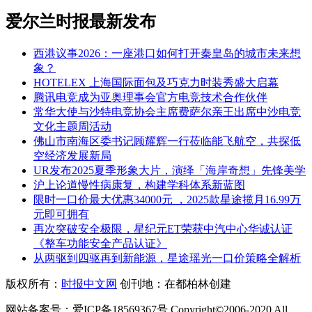
爱尔兰时报最新发布
西港议事2026：一座港口如何打开秦皇岛的城市未来想
象？
HOTELEX 上海国际面包及巧克力时装秀盛大启幕
腾讯电竞成为亚奥理事会官方电竞技术合作伙伴
常华大使与沙特电竞协会主席费萨尔亲王出席中沙电竞
文化主题周活动
佛山市南海区委书记顾耀辉一行莅临能飞航空，共探低
空经济发展新局
UR发布2025夏季形象大片，演绎「海岸奇想」先锋美学
沪上论道慢性病康复，构建学科体系新蓝图
限时一口价最大优惠34000元 ，2025款星途揽月16.99万
元即可拥有
再次突破安全极限，星纪元ET荣获中汽中心华诚认证
《整车功能安全产品认证》
从两驱到四驱再到新能源，星途瑶光一口价策略全解析
版权所有：
时报中文网
创刊地：在都柏林创建
网站备案号：爱ICP备18569367号 Copyright©2006-2020 All