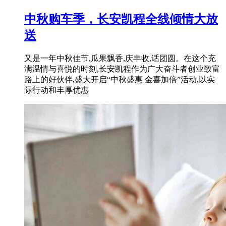
中秋购车季，长安凯程全线倾情大放
送
又是一年中秋佳节,瓜果飘香,庆丰收,话团圆。在这个充
满温情与喜悦的时刻,长安凯程作为广大奋斗者创业致富
路上的好伙伴,盛大开启“中秋盛惠 金喜加倍”活动,以实
际行动和丰厚优惠