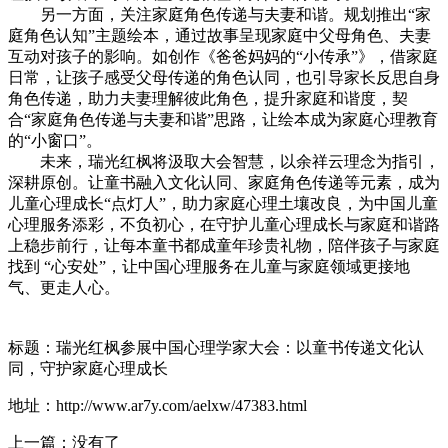
另一方面，关注家庭角色传递与夫妻和谐。规划推出“家
庭角色认知”主题绘本，通过故事呈现家庭中父母角色、夫妻
互动对孩子的影响。如创作《爸爸妈妈的“小传承”》，借家庭
日常，让孩子感受父母传递的角色认同，也引导家长反思自身
角色传递，助力夫妻理解彼此角色，提升家庭和谐度，契
合“家庭角色传递与夫妻和谐”思路，让绘本成为家庭心理教育
的“小窗口”。
未来，瑞光红枫将汲取大会智慧，以余祥云理念为指引，
深耕原创。让童书融入文化认同、家庭角色传递等元素，成为
儿童心理成长“点灯人”，助力家庭心理土壤改良，为中国儿童
心理服务添彩，不负初心，在守护儿童心理成长与家庭和谐路
上稳步前行，让每本童书都成童年珍贵礼物，陪伴孩子与家庭
找到 “心安处”，让中国心理服务在儿童与家庭领域更接地
气、更走人心。
标题：瑞光红枫参展中国心理学家大会：以童书传递文化认
同，守护家庭心理成长
地址：http://www.ar7y.com/aelxw/47383.html
上一篇：没有了