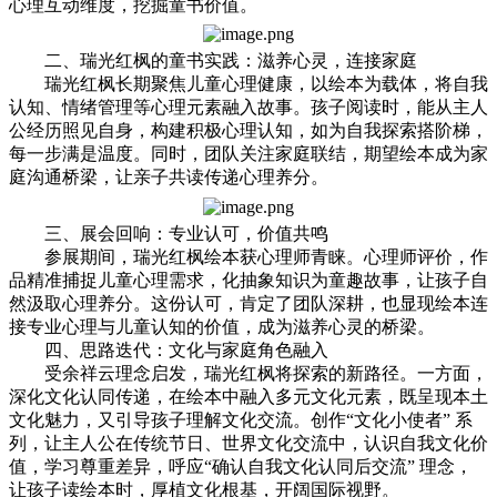
心理互动维度，挖掘童书价值。
二、瑞光红枫的童书实践：滋养心灵，连接家庭
瑞光红枫长期聚焦儿童心理健康，以绘本为载体，将自我
认知、情绪管理等心理元素融入故事。孩子阅读时，能从主人
公经历照见自身，构建积极心理认知，如为自我探索搭阶梯，
每一步满是温度。同时，团队关注家庭联结，期望绘本成为家
庭沟通桥梁，让亲子共读传递心理养分。
三、展会回响：专业认可，价值共鸣
参展期间，瑞光红枫绘本获心理师青睐。心理师评价，作
品精准捕捉儿童心理需求，化抽象知识为童趣故事，让孩子自
然汲取心理养分。这份认可，肯定了团队深耕，也显现绘本连
接专业心理与儿童认知的价值，成为滋养心灵的桥梁。
四、思路迭代：文化与家庭角色融入
受余祥云理念启发，瑞光红枫将探索的新路径。一方面，
深化文化认同传递，在绘本中融入多元文化元素，既呈现本土
文化魅力，又引导孩子理解文化交流。创作“文化小使者” 系
列，让主人公在传统节日、世界文化交流中，认识自我文化价
值，学习尊重差异，呼应“确认自我文化认同后交流” 理念，
让孩子读绘本时，厚植文化根基，开阔国际视野。