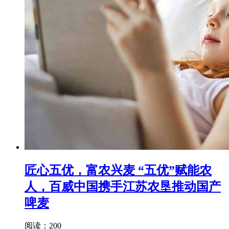
匠心五优，富农兴麦 “五优”赋能农
人，百威中国携手江苏农垦推动国产
啤麦
阅读：200