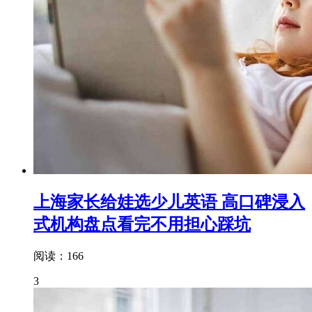
上海家长给娃选少儿英语 高口碑浸入
式机构盘点看完不用担心踩坑
阅读：166
3