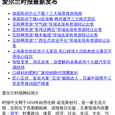
爱尔兰时报最新发布
体面歌词怎么下载？三大场景救急指南
体面歌词下载txt全攻略,教你避开三大格式雷区
互联网资源“空气能”等域名现有资源转让出售
互联网资源“英伟达网店”等域名现有资源转让出售
互联网资源“顺丰集团”等域名现有资源转让出售
互联网资源“广西生态农业平台”等域名现有资源转让出
售
上海家长给娃选少儿英语 高口碑浸入式机构盘点看完不
用担心踩坑
智驭变革，洞见未来：深度解码卓典咨询十九载汽车市
调经纬
口碑好的肥料厂家经销商代理哪家好
匠心五优，富农兴麦 “五优”赋能农人，百威中国携手江
苏农垦推动国产啤麦
爱尔兰时报网站简介
时报中文网于1859年由劳伦斯·诺克斯创刊，是一家主流大
报，总部位于首都都柏林。该报每日出版，主要报道内容覆
盖：
留学
、时事政治、体育、经济、社会、生活、文化、汽