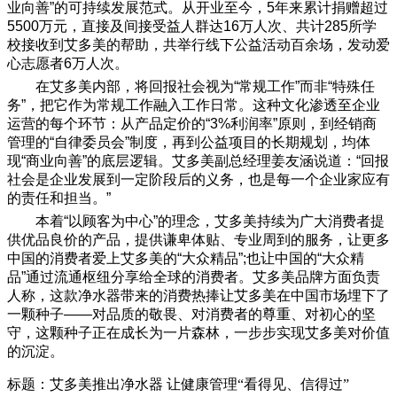
业向善”的可持续发展范式。从开业至今，5年来累计捐赠超过
5500万元，直接及间接受益人群达16万人次、共计285所学
校接收到艾多美的帮助，共举行线下公益活动百余场，发动爱
心志愿者6万人次。
在艾多美内部，将回报社会视为“常规工作”而非“特殊任
务”，把它作为常规工作融入工作日常。这种文化渗透至企业
运营的每个环节：从产品定价的“3%利润率”原则，到经销商
管理的“自律委员会”制度，再到公益项目的长期规划，均体
现“商业向善”的底层逻辑。艾多美副总经理姜友涵说道：“回报
社会是企业发展到一定阶段后的义务，也是每一个企业家应有
的责任和担当。”
本着“以顾客为中心”的理念，艾多美持续为广大消费者提
供优品良价的产品，提供谦卑体贴、专业周到的服务，让更多
中国的消费者爱上艾多美的“大众精品”;也让中国的“大众精
品”通过流通枢纽分享给全球的消费者。艾多美品牌方面负责
人称，这款净水器带来的消费热捧让艾多美在中国市场埋下了
一颗种子——对品质的敬畏、对消费者的尊重、对初心的坚
守，这颗种子正在成长为一片森林，一步步实现艾多美对价值
的沉淀。
标题：艾多美推出净水器 让健康管理“看得见、信得过”