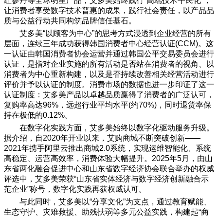
红参丹等全球明星产品，艾多美始终践行“高端技术平民化”，
让消费者享受数字技术普惠的成果，践行社会责任，以产品品
质与公益行动共同构筑品牌信任基石。
艾多美“以顾客为中心”的思考方式浸透到企业经营的所有
层面，连续三年成功获得韩国消费者中心经营认证(CCM)。这
一认证由韩国消费者协会运营并通过韩国公平交易委员会进行
认证，是指对企业实施的所有活动是否站在消费者的视角、以
消费者为中心重新构建，以及是否持续改善相关经营活动进行
评价并予以认证的制度。消费市场的数据也进一步印证了这一
认证制度：艾多美产品以卓越品质赢得了消费者的广泛认可，
复购率高达96%，远超行业平均水平(约70%)，同时退货率保
持在极低的0.12%。
在数字化实践方面，艾多美始终以数字化驱动服务升级。
据介绍，自2020年开业以来，艾购商城不断突破创新——
2021年携手阿里云推出商城2.0系统，实现运维智能化、系统
高稳定、运营高效率，消费体验大幅提升。2025年5月，由山
东省两化融合促进中心和山东省数字经济协会联合举办的权威
评选中，艾多美荣获“山东省实体经济与数字经济创新融合示
范企业”称号，数字化实践再获权威认可。
与此同时，艾多美以“分享文化”为支点，通过教育赋能、
生态守护、灾难救援、助残扶弱等多元公益实践，构建起“商