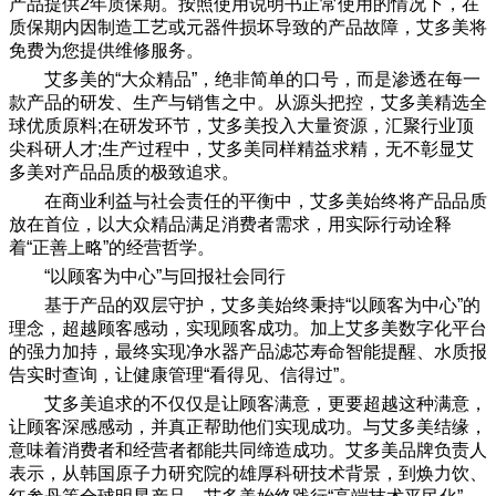
产品提供2年质保期。按照使用说明书正常使用的情况下，在
质保期内因制造工艺或元器件损坏导致的产品故障，艾多美将
免费为您提供维修服务。
艾多美的“大众精品”，绝非简单的口号，而是渗透在每一
款产品的研发、生产与销售之中。从源头把控，艾多美精选全
球优质原料;在研发环节，艾多美投入大量资源，汇聚行业顶
尖科研人才;生产过程中，艾多美同样精益求精，无不彰显艾
多美对产品品质的极致追求。
在商业利益与社会责任的平衡中，艾多美始终将产品品质
放在首位，以大众精品满足消费者需求，用实际行动诠释
着“正善上略”的经营哲学。
“以顾客为中心”与回报社会同行
基于产品的双层守护，艾多美始终秉持“以顾客为中心”的
理念，超越顾客感动，实现顾客成功。加上艾多美数字化平台
的强力加持，最终实现净水器产品滤芯寿命智能提醒、水质报
告实时查询，让健康管理“看得见、信得过”。
艾多美追求的不仅仅是让顾客满意，更要超越这种满意，
让顾客深感感动，并真正帮助他们实现成功。与艾多美结缘，
意味着消费者和经营者都能共同缔造成功。艾多美品牌负责人
表示，从韩国原子力研究院的雄厚科研技术背景，到焕力饮、