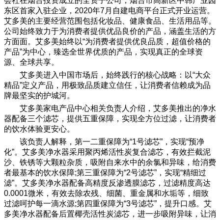
会社在烟台投资成立的全资子公司，烟台市高新区中韩产业园
东区首家入驻企业，2020年7月自建电商平台正式开业运营。
艾多
美的
主要经营范围包括化妆品、健康食品、生活用品等。
公司始终致力于为消费者提供优品良价的产品，涵盖生活的方
方面面。艾多美始终以“为消费者提供优良品质，超值价格的
产品”为中心，臻选全世界优质的产品，实现真正的全球资
源、全球共享。
艾多美进入中国市场后，始终践行的核心战略：以“大众
精品”定义产品，用极致品质建立信任，让消费者信赖成为品
牌最坚实的护城河。
艾多美家电产品中心相关负责人介绍，艾多美推出的净水
器配备三个滤芯，提供五重保障，实现全方位过滤，让消费者
的饮水体验更安心。
该负责人解释，第一二重保障为“1号滤芯”，实现“预净
化”。艾多美净水器采用
聚丙烯
活性炭复合滤芯，有效拦截泥
沙、铁锈等大颗粒杂质，吸附自来水中的余氯和异味，给消费
者最基本的饮水保障;第三重保障为“2号滤芯”，实现“精细过
滤”。艾多美净水器配备高精度反渗透膜滤芯，过滤精度高达
0.0001微米，有效去除农残、细菌、重金属和水垢等，细致
过滤呵护每一滴水源;第四重保障为“3号滤芯”，提升口感。艾
多美净水器配备后置椰壳活性炭滤芯，进一步吸附异味，让消