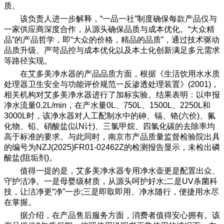
质。
该负责人进一步解释，“一品一社”制度确保每款产品仅与
一家供应商深度合作，从源头确保品质与成本优化。“大众精
品”的产品哲学，即“大众的价格，精品的品质”，通过技术驱动
品质升级、严苛品控与成本优化以及本土化创新满足多元需求
等路径实现。
在艾多美净水器的产品品质方面，根据《生活饮用水水质
处理器卫生安全与功能评价规范一反渗透处理装置》(2001)，
相关机构对艾多美净水器进行了加标实验。结果表明：以申报
净水流量0.2L/min，在产水量0L、750L、1500L、2250L和
3000L时，该净水器对人工配制水中的砷、镉、铬(六价)、氟
化物、
铅
、硝酸盐(以N计)、三氯甲烷、四氯化碳的去除率均
高于标准的要求。与此同时，南京市产品质量监督检验院出具
的编号为NZJ(2025)FR01-02462Z的检测报告显示，未检出磷
酸盐(阻垢剂)。
值得一提的是，艾多美净水器专用净水壶更是配置出众、
守护洁净。一是母婴级材质，从源头呵护好水;二是UV杀菌科
技，让洁净更“净”一步;三是即取即用、净水随行，便捷用水尽
在掌握。
据介绍，在产品售后服务方面，消费者值得安心拥有。该