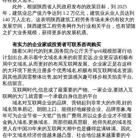
存在较大需求。
此外，根据陕西省人民政府发布的政策目标，到 2025
年，建筑业总产值力争达到 1.2 万亿元，建筑业从业人员达到
140 万人左右。这表明陕西建筑工程劳务市场未来仍有较大的
发展空间，陕西建筑工程劳务网作为行业相关平台，也有望随
之扩大业务规模，获得更多的发展机遇。
有实力的企业家或投资者可联系咨询购买
随着5G时代的到来,国务院办公厅关于ipv6规模部署行动
计划出台,表示着中文域名未来的前景宏远,企业更应该积极布
局中文域名,从而更好的布局互联网发展。企业家正是在这样
的大环境下抢先注册多个优秀域名,积极布局互联网域名资源;
因其他原因需整体出售,如对资源感兴趣可移步相关拍卖平台,
私信留言。‌
互联网时代,信息成了最重要的产物。一家企业,要踏入互
联网的大门,就需要一个承载自身信息的平台
域名对互联网企业的品牌、营销起到非常大的作用,好的
域名简单易记、朗朗上口、能很好地嫁接企业、品牌形象,每
年可为企业节省一大笔广告推广费用,所以众多企业才不惜重
金购入域名,更换域名。而那些颇具慧眼、抢得先机的域名投
资人在中国20年来的互联网大潮中也是赚得盆满钵满。因此,
在中文域名经济价值越来越凸显、社会地位越来越重要的今