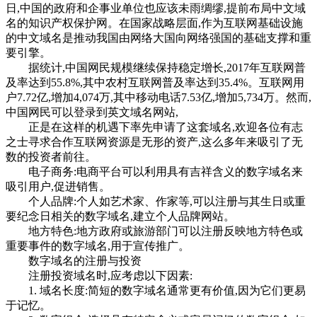
日,中国的政府和企事业单位也应该未雨绸缪,提前布局中文域
名的知识产权保护网。在国家战略层面,作为互联网基础设施
的中文域名是推动我国由网络大国向网络强国的基础支撑和重
要引擎。
据统计,中国网民规模继续保持稳定增长,2017年互联网普
及率达到55.8%,其中农村互联网普及率达到35.4%。互联网用
户7.72亿,增加4,074万,其中移动电话7.53亿,增加5,734万。然而,
中国网民可以登录到英文域名网站,
正是在这样的机遇下率先申请了这套域名,欢迎各位有志
之士寻求合作互联网资源是无形的资产,这么多年来吸引了无
数的投资者前往。
电子商务:电商平台可以利用具有吉祥含义的数字域名来
吸引用户,促进销售。
个人品牌:个人如艺术家、作家等,可以注册与其生日或重
要纪念日相关的数字域名,建立个人品牌网站。
地方特色:地方政府或旅游部门可以注册反映地方特色或
重要事件的数字域名,用于宣传推广。
数字域名的注册与投资
注册投资域名时,应考虑以下因素:
1. 域名长度:简短的数字域名通常更有价值,因为它们更易
于记忆。