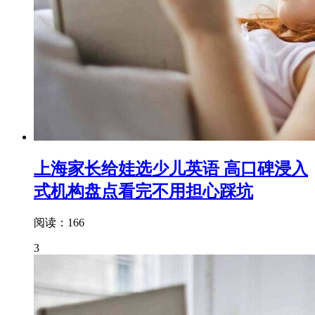
上海家长给娃选少儿英语 高口碑浸入
式机构盘点看完不用担心踩坑
阅读：166
3