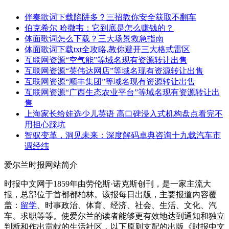
伴奏歌词下载陷阱多？三招教你安全获取不翻车
伯克希尔 哈撒韦：它到底是怎么赚钱的？
体面歌词怎么下载？三大场景救急指南
体面歌词下载txt全攻略,教你避开三大格式雷区
互联网资源“空气能”等域名现有资源转让出售
互联网资源“英伟达网店”等域名现有资源转让出售
互联网资源“顺丰集团”等域名现有资源转让出售
互联网资源“广西生态农业平台”等域名现有资源转让出
售
上海家长给娃选少儿英语 高口碑浸入式机构盘点看完不
用担心踩坑
智驭变革，洞见未来：深度解码卓典咨询十九载汽车市
调经纬
爱尔兰时报网站简介
时报中文网于1859年由劳伦斯·诺克斯创刊，是一家主流大
报，总部位于首都都柏林。该报每日出版，主要报道内容覆
盖：
留学
、时事政治、体育、经济、社会、生活、文化、汽
车、求职等等。使爱尔兰的读者能够更有效地达到通知和独立
判断和作出贡献的生活社区，以下原则支配的出版《时报中文