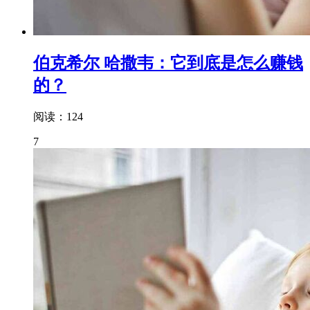
伯克希尔 哈撒韦：它到底是怎么赚钱
的？
阅读：124
7