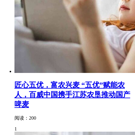
匠心五优，富农兴麦 “五优”赋能农
人，百威中国携手江苏农垦推动国产
啤麦
阅读：200
1